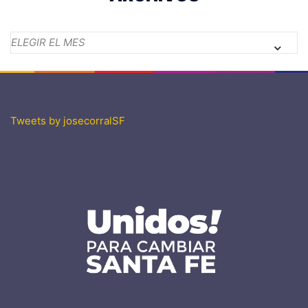
Archivos
Tweets by josecorralSF