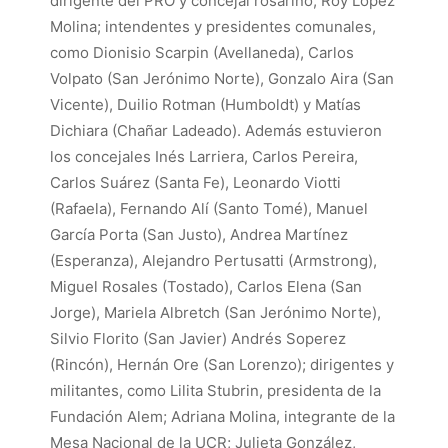
dirigente del PRO y concejal rosarino, Roy López
Molina; intendentes y presidentes comunales,
como Dionisio Scarpin (Avellaneda), Carlos
Volpato (San Jerónimo Norte), Gonzalo Aira (San
Vicente), Duilio Rotman (Humboldt) y Matías
Dichiara (Chañar Ladeado). Además estuvieron
los concejales Inés Larriera, Carlos Pereira,
Carlos Suárez (Santa Fe), Leonardo Viotti
(Rafaela), Fernando Alí (Santo Tomé), Manuel
García Porta (San Justo), Andrea Martínez
(Esperanza), Alejandro Pertusatti (Armstrong),
Miguel Rosales (Tostado), Carlos Elena (San
Jorge), Mariela Albretch (San Jerónimo Norte),
Silvio Florito (San Javier) Andrés Soperez
(Rincón), Hernán Ore (San Lorenzo); dirigentes y
militantes, como Lilita Stubrin, presidenta de la
Fundación Alem; Adriana Molina, integrante de la
Mesa Nacional de la UCR; Julieta González,