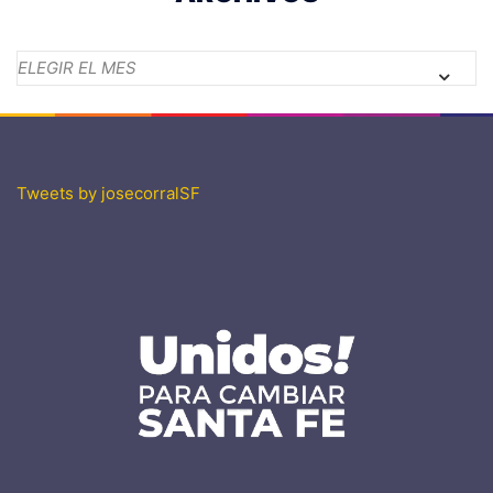
Archivos
Tweets by josecorralSF