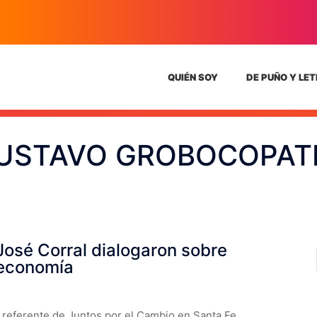
QUIÉN SOY
DE PUÑO Y LE
USTAVO GROBOCOPAT
osé Corral dialogaron sobre
oeconomía
 el referente de Juntos por el Cambio en Santa Fe