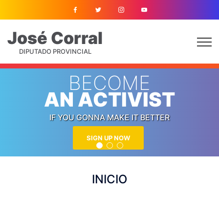
José
Corral
DIPUTADO PROVINCIAL
BECOME
AN ACTIVIST
IF YOU GONNA MAKE IT BETTER
SIGN UP NOW
INICIO