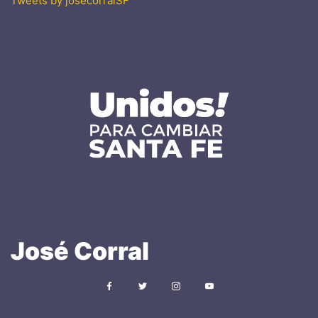
Tweets by josecorralSF
José
Corral