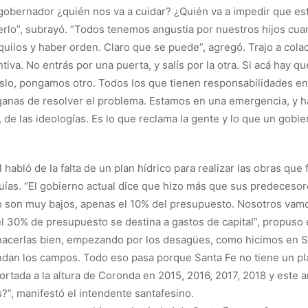
el gobernador ¿quién nos va a cuidar? ¿Quién va a impedir que 
cerlo”, subrayó. “Todos tenemos angustia por nuestros hijos cu
nquilos y haber orden. Claro que se puede”, agregó. Trajo a col
tiva. No entrás por una puerta, y salís por la otra. Si acá hay 
lo, pongamos otro. Todos los que tienen responsabilidades en e
s ganas de resolver el problema. Estamos en una emergencia, y
 de las ideologías. Es lo que reclama la gente y lo que un gobi
habló de la falta de un plan hídrico para realizar las obras que 
quías. “El gobierno actual dice que hizo más que sus predecesor
o son muy bajos, apenas el 10% del presupuesto. Nosotros vamos 
el 30% de presupuesto se destina a gastos de capital”, propuso 
hacerlas bien, empezando por los desagües, como hicimos en Sa
dan los campos. Todo eso pasa porque Santa Fe no tiene un pla
ortada a la altura de Coronda en 2015, 2016, 2017, 2018 y este 
?”, manifestó el intendente santafesino.