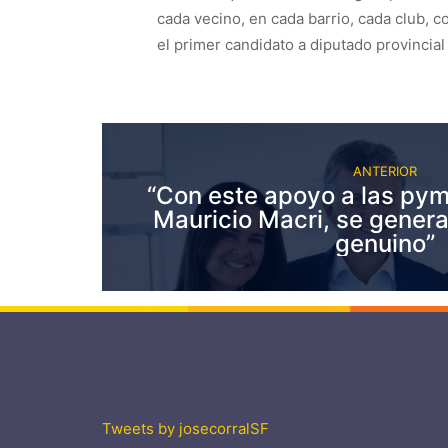
cada vecino, en cada barrio, cada club, 
el primer candidato a diputado provinci
ANTERIOR
“Con este apoyo a las py
Mauricio Macri, se gener
genuino”
Tweets by josecorralSF