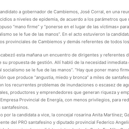
ndidato a gobernador de Cambiemos, José Corral, en una reuni
cidios a niveles de epidemia, de acuerdo a los parámetros que 
ropuso “mano firme” y “ponerse en el lugar de las víctimas» para
lismo se le fue de las manos”. En el acto estuvieron la candidat
ados provinciales de Cambiemos y demás referentes de todos los
cabezó esta mañana un encuentro de dirigentes y referentes de
de su propuesta de gestión. Allí habló de la necesidad inmediata 
 socialismo se le fue de las manos”. “Hay que poner mano firme
ción que produce “angustia, miedo y bronca” a miles de santafe
con los recurrentes problemas de inundaciones o escasez de ag
triales, productores y emprendedores que generan riqueza y emp
 Empresa Provincial de Energía, con menos privilegios, para red
s santafesinos.
por la candidata a vice, la concejal rosarina Anita Martínez; G
dente del PRO santafesino y diputado provincial Federico Angelini