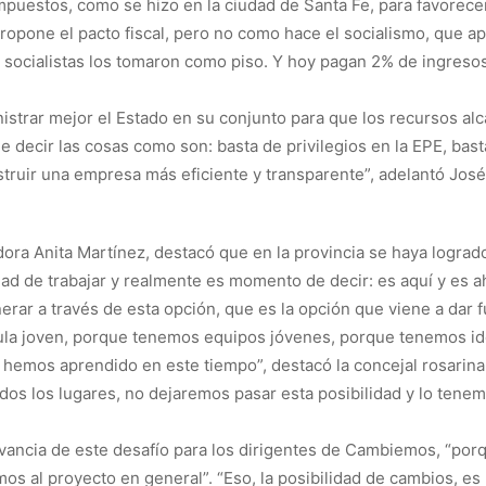
puestos, como se hizo en la ciudad de Santa Fe, para favorecer
opone el pacto fiscal, pero no como hace el socialismo, que a
os socialistas los tomaron como piso. Y hoy pagan 2% de ingres
nistrar mejor el Estado en su conjunto para que los recursos 
e decir las cosas como son: basta de privilegios en la EPE, bas
truir una empresa más eficiente y transparente”, adelantó José
adora Anita Martínez, destacó que en la provincia se haya logra
 de trabajar y realmente es momento de decir: es aquí y es aho
ar a través de esta opción, que es la opción que viene a dar f
a joven, porque tenemos equipos jóvenes, porque tenemos idea
ue hemos aprendido en este tiempo”, destacó la concejal rosarin
os los lugares, no dejaremos pasar esta posibilidad y lo tene
evancia de este desafío para los dirigentes de Cambiemos, “po
s al proyecto en general”. “Eso, la posibilidad de cambios, e