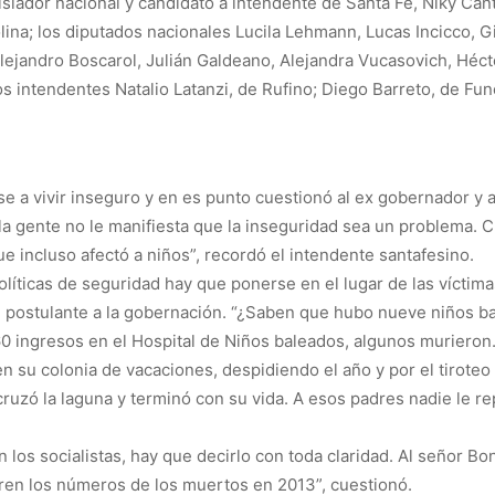
islador nacional y candidato a intendente de Santa Fe, Niky Cant
ina; los diputados nacionales Lucila Lehmann, Lucas Incicco, G
Alejandro Boscarol, Julián Galdeano, Alejandra Vucasovich, Héc
os intendentes Natalio Latanzi, de Rufino; Diego Barreto, de Fun
se a vivir inseguro y en es punto cuestionó al ex gobernador y a
s la gente no le manifiesta que la inseguridad sea un problema. C
e incluso afectó a niños”, recordó el intendente santafesino.
íticas de seguridad hay que ponerse en el lugar de las víctimas
l postulante a la gobernación. “¿Saben que hubo nueve niños ba
0 ingresos en el Hospital de Niños baleados, algunos murieron
 su colonia de vacaciones, despidiendo el año y por el tirote
cruzó la laguna y terminó con su vida. A esos padres nadie le re
os socialistas, hay que decirlo con toda claridad. Al señor Bonf
iren los números de los muertos en 2013”, cuestionó.