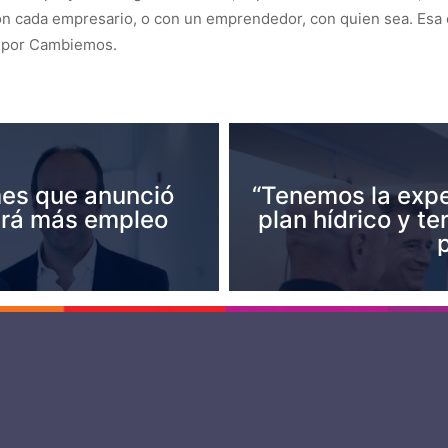
con cada empresario, o con un emprendedor, con quien sea. Esa 
al por Cambiemos.
mes que anunció
“Tenemos la expe
ará más empleo
plan hídrico y te