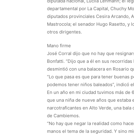
diputada nacional, Lucila Lehmann; el leg
departamental por La Capital, Chuchy Mol
diputados provinciales Cesira Arcando, 
Mastrocola; el senador Hugo Rasetto, y l
otros dirigentes.
Mano firme
José Corral dijo que no hay que resignar
Bonfatti. “Dijo que a él en sus recorrida
desmintió con una balacera en Rosario qu
“Lo que pasa es que para tener buenas pol
podemos tener niños baleados”, indicó e
En un año en mi ciudad tuvimos más de 6
que una niña de nueve años que estaba en
narcotraficantes en Alto Verde, una bala 
de Cambiemos.
“No hay que negar la realidad como hacen l
manos el tema de la seguridad. Y sino m